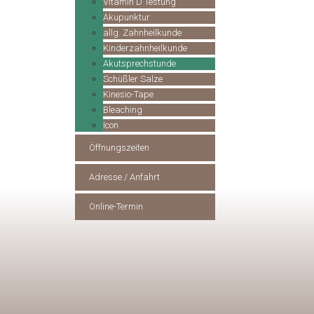
Vitamin D Testung
Akupunktur
allg. Zahnheilkunde
Kinderzahnheilkunde
Akutsprechstunde
Schüßler Salze
Kinesio-Tape
Bleaching
Icon
Öffnungszeiten
Adresse / Anfahrt
Online-Termin