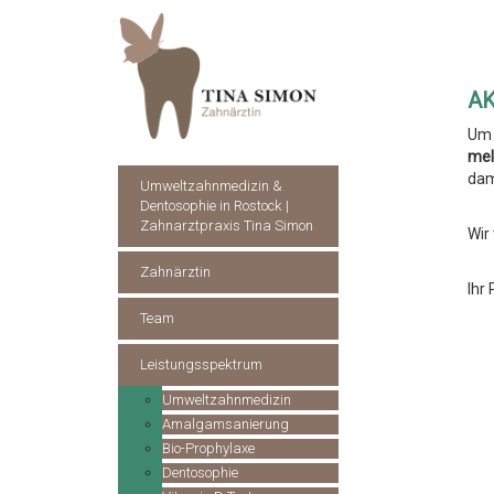
A
Um 
mel
dam
Umweltzahnmedizin &
Dentosophie in Rostock |
Zahnarztpraxis Tina Simon
Wir
Zahnärztin
Ihr
Team
Leistungsspektrum
Umweltzahnmedizin
Amalgamsanierung
Bio-Prophylaxe
Dentosophie